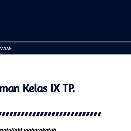
YANAN
an Kelas IX TP.
matullahi wabarakatuh