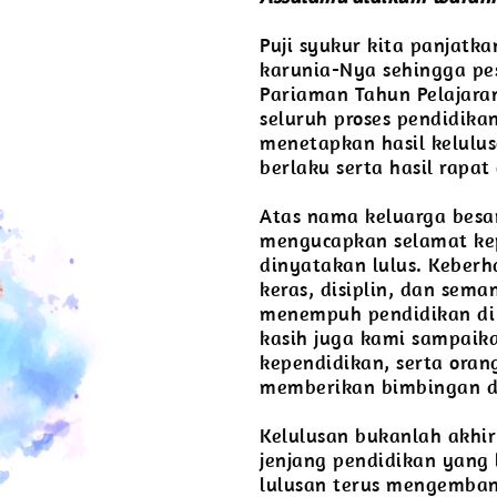
Puji syukur kita panjatk
karunia-Nya sehingga pes
Pariaman Tahun Pelajara
seluruh proses pendidikan
menetapkan hasil kelulu
berlaku serta hasil rapa
Atas nama keluarga besa
mengucapkan selamat kep
dinyatakan lulus. Keberh
keras, disiplin, dan sem
menempuh pendidikan di 
kasih juga kami sampaik
kependidikan, serta oran
memberikan bimbingan da
Kelulusan bukanlah akhir
jenjang pendidikan yang 
lulusan terus mengemban